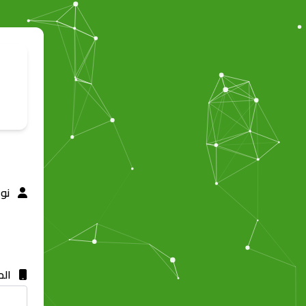
نو
الم